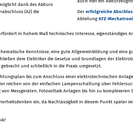
auch hier ein Abiturzeugni
rmöglicht dank des Abiturs
habschluss (A2) die
Der
erfolgreiche Abschlus
Abteilung
KFZ-Mechatroni
rfordert in hohem Maß technisches Interesse, eigenständiges Arb
ematische Kenntnisse, eine gute Allgemeinbildung und eine gut
ließen dem Elektriker die Gesetze und Grundlagen der Elektrote
ebracht und schließlich in die Praxis umgesetzt.
htungsplan bis zum Anschluss einer elektrotechnischen Anlage 
elder reichen von der einfachen Lampenschaltung über Fehlersu
 von Messgeräten, Fotovoltaik Anlagen bis hin zu komplexere
erheitsdenken ein, da Nachlässigkeit in diesem Punkt später i
ik!