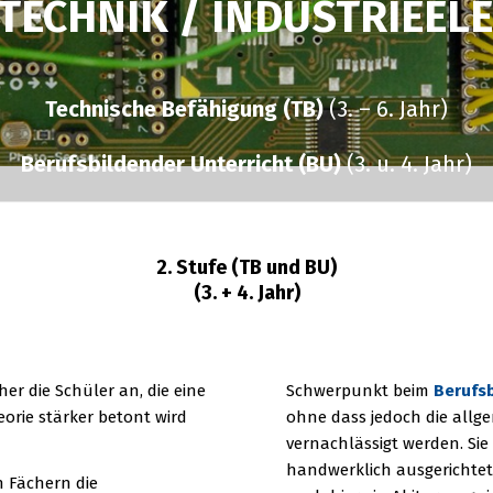
TECHNIK / INDUSTRIEEL
Technische Befähigung (TB)
(3. – 6. Jahr)
Berufsbildender Unterricht (BU)
(3. u. 4. Jahr)
2. Stufe (TB und BU)
(3. + 4. Jahr)
her die Schüler an, die eine
Schwerpunkt beim
Berufsb
eorie stärker betont wird
ohne dass jedoch die allg
vernachlässigt werden. Sie
handwerklich ausgerichtet
n Fächern die